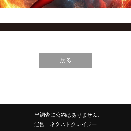
戻る
当調査に公約はありません。
運営：ネクストクレイジー