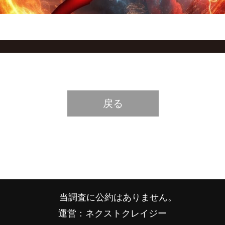
戻る
当調査に公約はありません。
運営：ネクストクレイジー