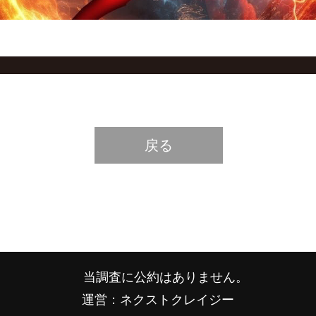
戻る
当調査に公約はありません。
運営：ネクストクレイジー