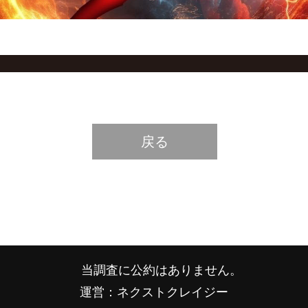
戻る
当調査に公約はありません。
運営：ネクストクレイジー