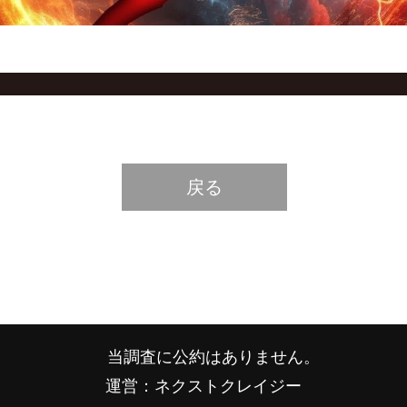
戻る
当調査に公約はありません。
運営：ネクストクレイジー