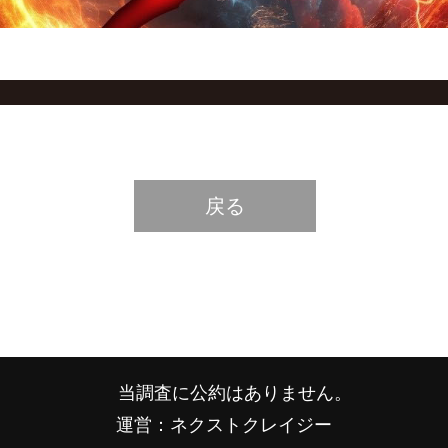
戻る
当調査に公約はありません。
運営：ネクストクレイジー