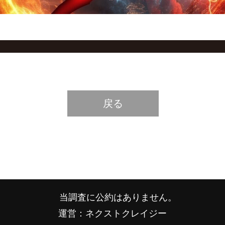
戻る
当調査に公約はありません。
運営：ネクストクレイジー