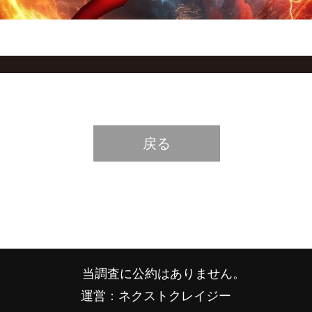
戻る
当調査に公約はありません。
運営：ネクストクレイジー