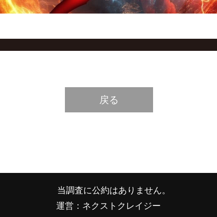
戻る
当調査に公約はありません。
運営：ネクストクレイジー