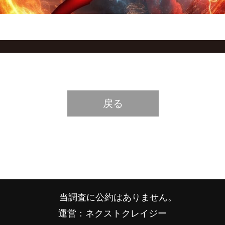
戻る
当調査に公約はありません。
運営：ネクストクレイジー